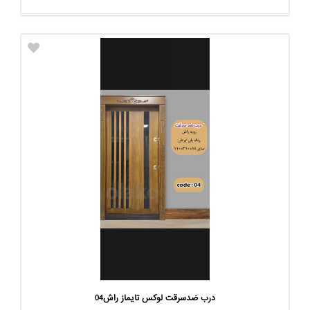
درب ضدسرقت لوکس تایماز راش04