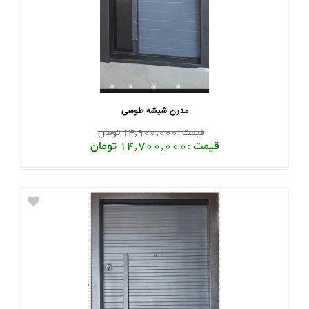
مدرن شیشه طوسی
قیمت :14,900,000 تومان
قیمت :14,700,000 تومان