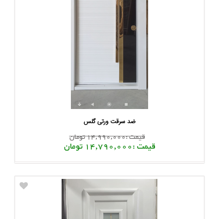
ضد سرقت ورتی گلس
قیمت :14,990,000 تومان
قیمت :14,790,000 تومان