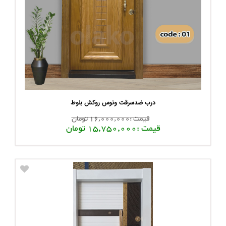
درب ضدسرقت ونوس روکش بلوط
قیمت :16,000,000 تومان
قیمت :15,750,000 تومان