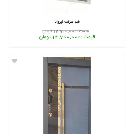
ضد سرقت نیروانا
قیمت :14,900,000 تومان
قیمت :14,700,000 تومان