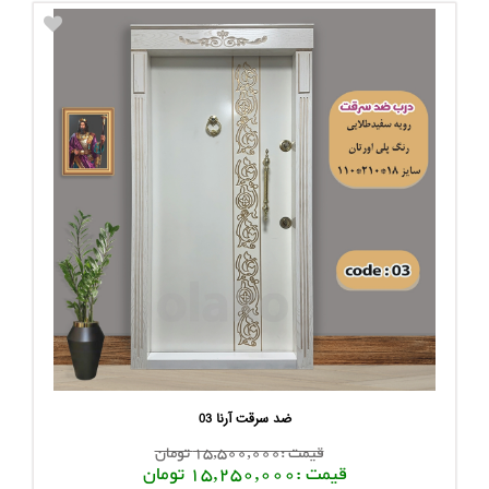
ضد سرقت آرنا 03
قیمت :15,500,000 تومان
قیمت :15,250,000 تومان