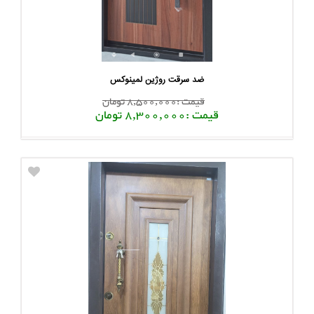
ضد سرقت روژین لمینوکس
قیمت :8,500,000 تومان
قیمت :8,300,000 تومان