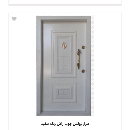
سزار روکش چوب راش رنگ سفید