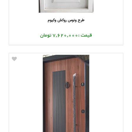
طرح ونوس روکش وکیوم
قیمت :7,620,000 تومان