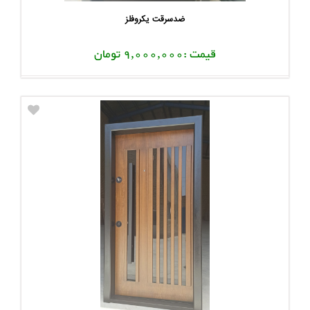
ضدسرقت یکروفلز
قیمت :9,000,000 تومان