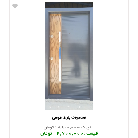
ضدسرقت بلوط طوسی
قیمت :14,900,000 تومان
قیمت :14,700,000 تومان