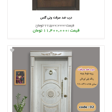
درب ضد سرقت ونی گلس
قیمت :11,500,000 تومان
قیمت :11,400,000 تومان