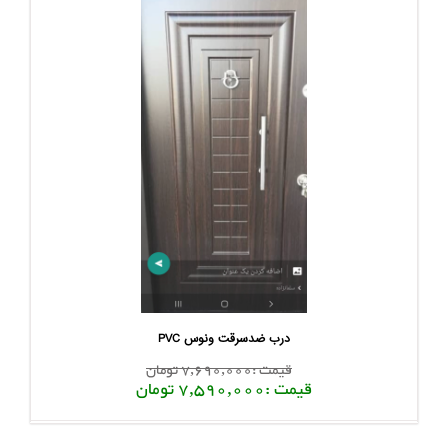
درب ضدسرقت ونوس PVC
قیمت :7,690,000 تومان
قیمت :7,590,000 تومان