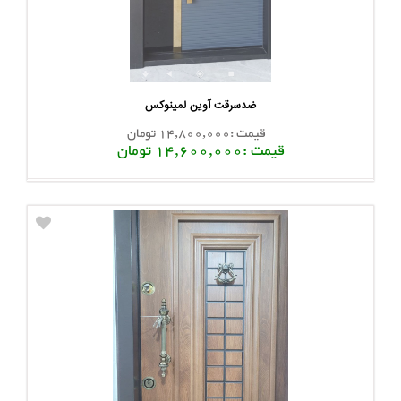
ضدسرقت آوین لمینوکس
قیمت :14,800,000 تومان
قیمت :14,600,000 تومان