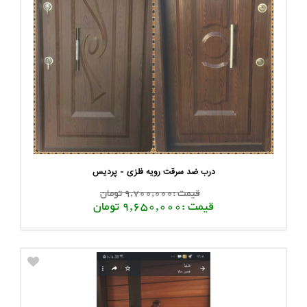
درب ضد سرقت رویه فلزی - پردیس
قیمت :9,700,000 تومان
قیمت :9,650,000 تومان