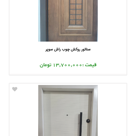
سناتور روکش چوب راش سوپر
قیمت :13,700,000 تومان