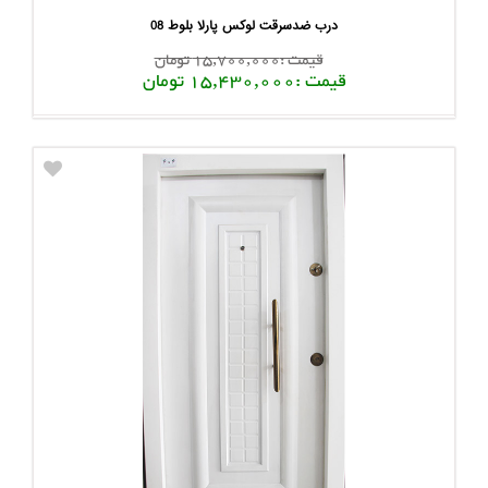
درب ضدسرقت لوکس پارلا بلوط 08
قیمت :15,700,000 تومان
قیمت :15,430,000 تومان