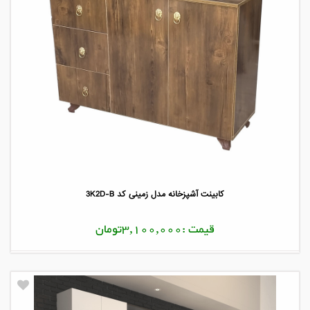
کابینت آشپزخانه مدل زمینی کد 3K2D-B
قیمت :3,100,000تومان