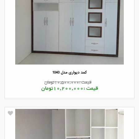
کمد دیواری مدل 1040
قیمت :10,500,000تومان
قیمت :10,200,000تومان