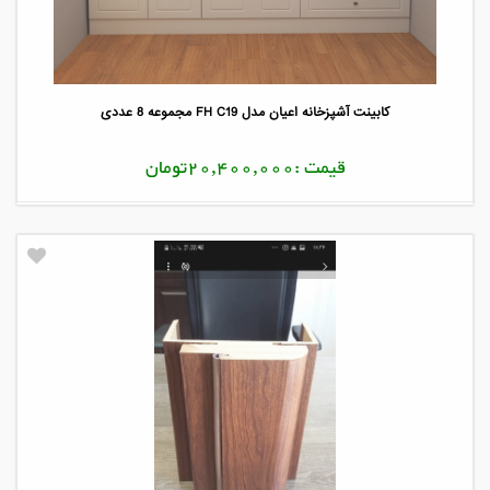
کابینت آشپزخانه اعیان مدل FH C19 مجموعه 8 عددی
قیمت :20,400,000تومان