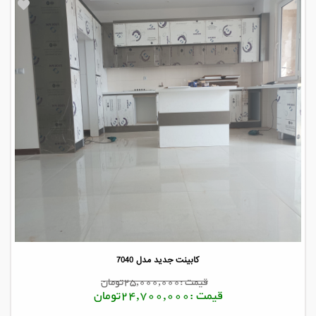
کابینت جدید مدل 7040
قیمت :25,000,000تومان
قیمت :24,700,000تومان