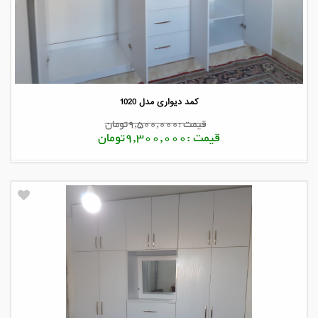
کمد دیواری مدل 1020
قیمت :9,500,000تومان
قیمت :9,300,000تومان