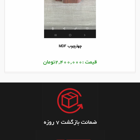
چهارچوب MDF
قیمت :2,400,000تومان