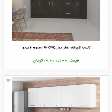
کابینت آشپزخانه اعیان مدل FH CW12 مجموعه 8 عددی
قیمت :13,000,000تومان