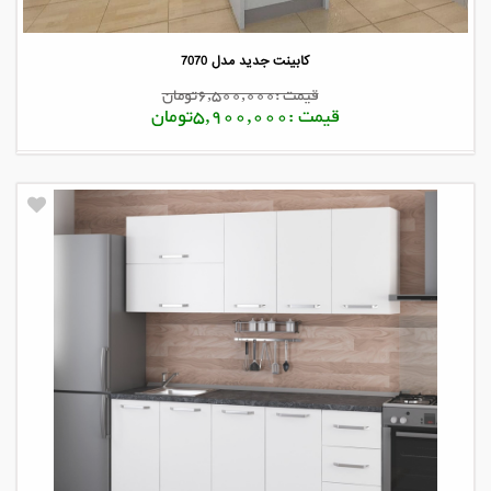
کابینت جدید مدل 7070
قیمت :6,500,000تومان
قیمت :5,900,000تومان