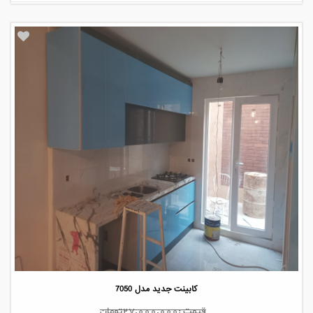
کابینت جدید مدل 7050
قیمت :27,000,000تومان