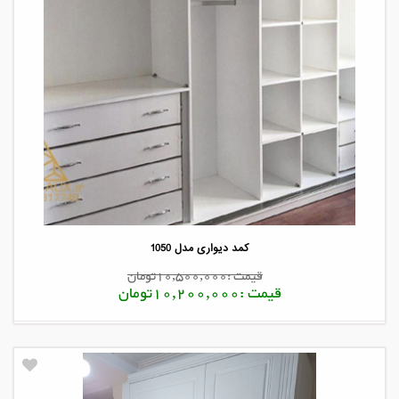
کمد دیواری مدل 1050
قیمت :10,500,000تومان
قیمت :10,200,000تومان