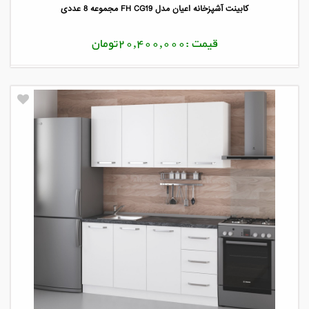
کابینت آشپزخانه اعیان مدل FH CG19 مجموعه 8 عددی
قیمت :20,400,000تومان