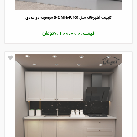
کابینت آشپزخانه مدل B-2 MINAR 160 مجموعه دو عددی
قیمت :6,100,000تومان