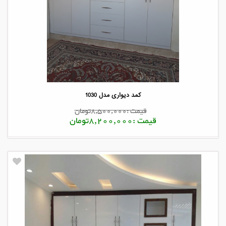
کمد دیواری مدل 1030
قیمت :8,500,000تومان
قیمت :8,200,000تومان