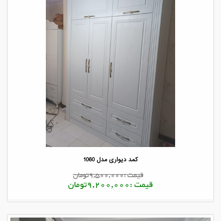
کمد دیواری مدل 1060
قیمت :9,500,000تومان
قیمت :9,200,000تومان