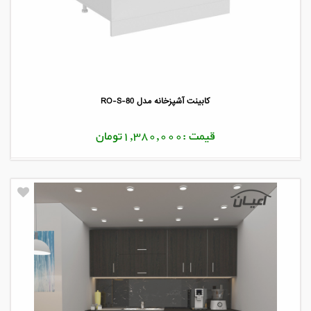
کابینت آشپزخانه مدل RO-S-80
قیمت :1,380,000تومان