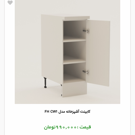
کابینت آشپزخانه مدل FH CW1
قیمت :990,000تومان