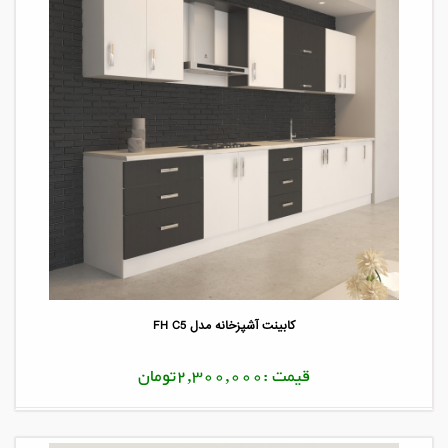
کابینت آشپزخانه مدل FH C5
قیمت :2,300,000تومان