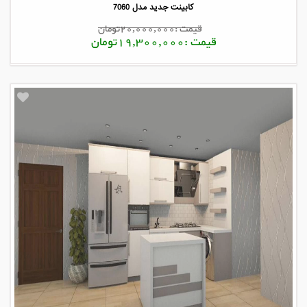
کابینت جدید مدل 7060
قیمت :20,000,000تومان
قیمت :19,300,000تومان