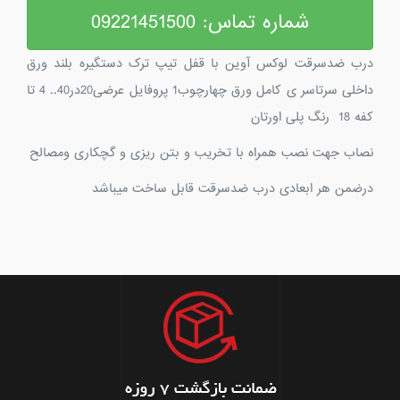
شماره تماس: 09221451500
درب ضدسرقت لوکس آوین با قفل تیپ ترک دستگیره بلند ورق
داخلی سرتاسر ی کامل ورق چهارچوب1 پروفایل عرضی20در40.. 4 تا
کفه 18 رنگ پلی اورتان
نصاب جهت نصب همراه با تخریب و بتن ریزی و گچکاری ومصالح
درضمن هر ابعادی درب ضدسرقت قابل ساخت میباشد