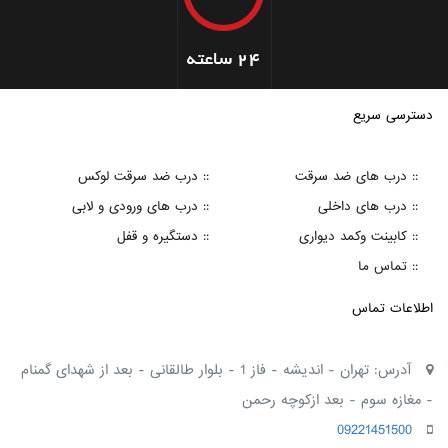
دسترسی سریع
:: درب های ضد سرقت
:: درب ضد سرقت لوکس
:: درب های داخلی
:: درب های ورودی و لابی
:: کابینت وکمد دیواری
:: دستگیره و قفل
:: تماس ما
اطلاعات تماس
آدرس: تهران - اندیشه - فاز 1 - بلوار طالقانی - بعد از شهدای گمنام
- مغازه سوم - بعد ازکوچه رحمن
09221451500